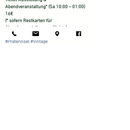
Ticket Ausstellung & 
Abendveranstaltung* (Sa 10:00 – 01:00)  
16€
(* sofern Restkarten für 
Abendveranstaltung verfügbar)
#Retro
#Classic
#Heritage
#München
#Praterinsel
#Vintage
Termine/Messe
Alle ansehen
Aktuelle Beiträge