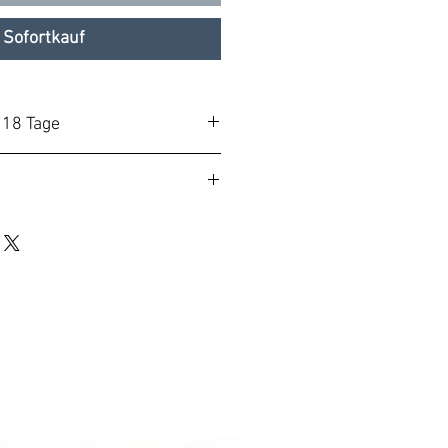
Sofortkauf
- 18 Tage
D Uhren werden auf
igt. Die Produktionszeit
l 14 Tage nach
, ETA 2824-2 (Schweiz),
 Perlage, Côtes de Genève
chwarzer Schwungmasse,
r; Sekunden-, Minuten-,
ge, Datum,
chaltung, 25 Lagersteine,
 ca. 42 Stunden, 28.800 A/h
ngen.