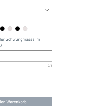
uf der Schwungmasse im
l)
0/2
 den Warenkorb