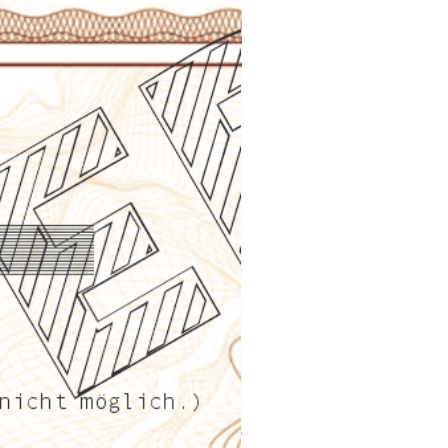
delstahlgehäuse (Ø 36 mm,
 Zwiebelkrone, poliert mit
 Boden und Saphirglas-
er, wasserdicht bis 5 Bar,
irglas vorne.
orzellanweiß mit BORGWARD
tum auf 6 Uhr. Weiches
nd mit Dornschließe in fünf
uf Wunsch mit Milanaise-
nd erhältlich. Bänderset
 Edelstahlband ebenso
lich.