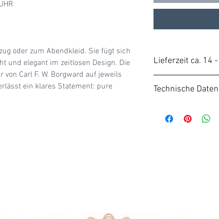
KUHR
ug oder zum Abendkleid. Sie fügt sich
Lieferzeit ca. 14 
ht und elegant im zeitlosen Design. Die
 von Carl F. W. Borgward auf jeweils
Unsere BORGWAR
erlässt ein klares Statement: pure
Technische Daten
Bestellung gefert
beträgt i. d. Rege
Motor:
Auftragseingang
Automatikwerk
Veredelung mit
und galvanos
Datum auf 6 Uh
Stunden-Anzei
Datumschnells
Gangautonomie
Halbschwingu