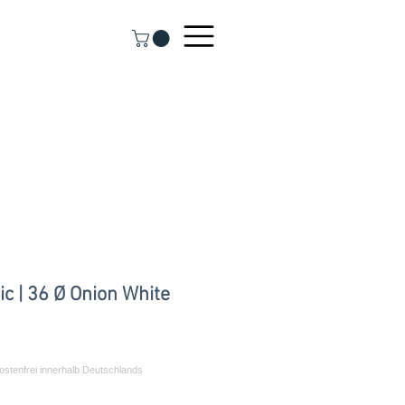
c | 36 Ø Onion White
ale-
reis