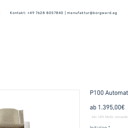
R
Kontakt:
+49 7628 8057840
|
manufaktur@borgward.ag
P100 Automati
S
ab
1.395,00€
P