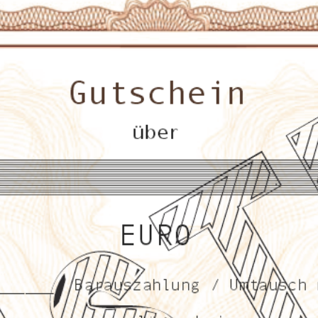
Karosserie:
Dreiteiliges E
Höhe 11,5 mm),
verschraubtem
Werksichtfenst
gewölbtes Saph
Interieur:
Zifferblatt p
Schriftzug, Da
Kalblederarmba
Farben oder a
Edelstahlarmba
mit oder ohne
optional erhält