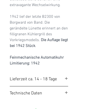
extravagante Wechselwirkung.​
1942 lief der letzte B2300 von
Borgward von Band. Die
gerändelte Lünette erinnert an den
filligranen Kühlergrill des
Vorkriegsmodells.
Die Auflage liegt
bei 1942 Stück
.
Feinmechanische Automatikuhr
Limitierung: 1942
Lieferzeit ca. 14 - 18 Tage
Unsere BORGWARD Uhren
Technische Daten
werden auf Bestellung
gefertigt. Die Produktionszeit
Motor: