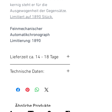
kernig steht er für die
Ausgewogenheit der Gegensätze.
Limitiert auf 1890 Stück.
Feinmechanischer
Automatikchronograph
Limitierung: 1890
Lieferzeit ca. 14 - 18 Tage
Unsere BORGWARD Uhren
Technische Daten:
werden auf Bestellung
gefertigt. Die Produktionszeit
Motor:
beträgt i. d. Regel 14 Tage nach
Automatikchronograph,
Auftragseingang
Valjoux 7750, Veredelung
mit Perlage, Côtes de
Ähnliche Produkte
Genève und galvano-